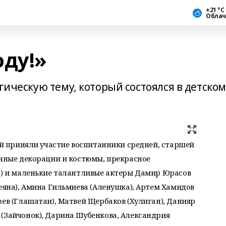
+21 °С
Облач
оду!»
гическую тему, который состоялся в детском
вой приняли участие воспитанники средней, старшей
очные декорации и костюмы, прекрасное
ва) и маленькие талантливые актеры Дамир Юрасов
меяна), Амина Гильмиева (Аленушка), Артем Хамидов
зев (Глашатаи), Матвей Щербаков (Хулиган), Данияр
 (Зайчонок), Дарина Шубенкова, Александрия