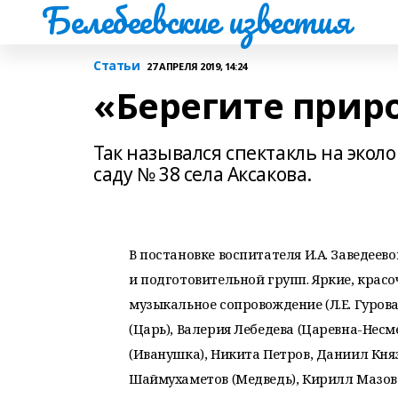
Белебеевские известия
Статьи
27 АПРЕЛЯ 2019, 14:24
«Берегите прир
Так назывался спектакль на эколо
саду № 38 села Аксакова.
В постановке воспитателя И.А. Заведее
и подготовительной групп. Яркие, крас
музыкальное сопровождение (Л.Е. Гуро
(Царь), Валерия Лебедева (Царевна-Нес
(Иванушка), Никита Петров, Даниил Кня
Шаймухаметов (Медведь), Кирилл Мазов