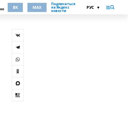
Подписаться
ВК
MAX
на Яндекс
но
новости