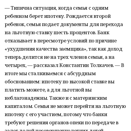
— Типична ситуация, когда семья с одним
ребенком берет ипотеку. Рождается второй
ребенок, семья подает документы для перехода
на льготную ставку шесть процентов. Банк
отказывает в пересмотре условий по причине
«ухудшения качества заемщика», так как доход
теперь делится не на трех членов семьи, а на
четырех, — рассказал Константин Толкачев. — В
итоге мы сталкиваемся с абсурдным
обоснованием: ипотеку по высокой ставке вы
платить можете, а для льготной вы
неблагонадежны. Также и с материнским
капиталом. Семья не может перейти на льготную
ипотеку с его участием, потому что банки
требуют решения органов опеки по передаче в
залог долей несовершеннолетних детей.