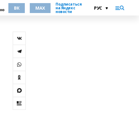
Подписаться
ВК
MAX
на Яндекс
но
новости