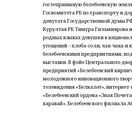
гостеприимную белебеевскую землю
Госкомитета РБ по транспорту и д
депутата Государственной думы РФ 
Курултая РБ Тимура Гильмиярова и
родных языках девушки в национа
угощений – хлеба-соли, чак-чака и 
белебеевскими предприятиями, по
выставки. В фойе Центрального дв
предприятий «Белебеевский кирпич»
молодежного инновационного творч
телевидения «Белка.net», интернет
«Белебеевский ордена «Знак Почет
каравай», Белебеевского филиала А