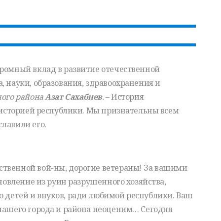
громный вклад в развитие отечественной
, науки, образования, здравоохранения и
ного района
Азат Сахабиев
.
– История
с историей республики. Мы признательны всем
лавили его.
твенной вой-ны, дорогие ветераны! За вашими
ановление из руин разрушенного хозяйства,
 детей и внуков, ради любимой республики. Ваш
 нашего города и района неоценим…
Сегодня