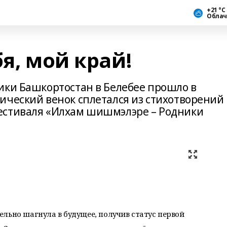
+21 °С
Облач
бя, мой край!
ики Башкортостан в Белебее прошло в
ический венок сплетался из стихотворений
естиваля «Илхам шишмэлэре – Родники
льно шагнула в будущее, получив статус первой