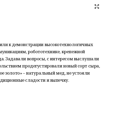
вили к демонстрации высокотехнологичных
муникациям, робототехнике, крепежной
а. Задавали вопросы, с интересом выслушали
ольствием продегустировали новый сорт сыра,
е золото» – натуральный мед, не устояли
диционные сладости и выпечку.