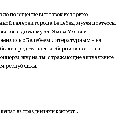
ало посещение выставок историко-
нной галереи города Белебея, музея поэтессы
вского, дома-музея Якова Ухсая и
комились с Белебеем литературным – на
были представлены сборники поэтов и
 брошюры, журналы, отражающие актуальные
ея республики.
 спешат на праздничный концерт…