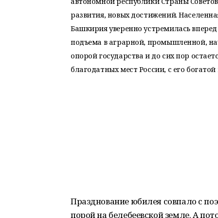
автономной республики Страны Советов.
развития, новых достижений. Населенн
Башкирия уверенно устремилась вперед 
подъема в аграрной, промышленной, на
опорой государства и до сих пор остает
благодатных мест России, с его богатой
Празднование юбилея совпало с по
порой на белебеевской земле. А по