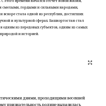
 С этого времени начался отсчет новой жизни,
ая смелыми, гордыми и сильными народами,
и вскоре стала одной из республик, достигших
учной и культурной сферах. Башкортостан стал
ся одним из передовых субъектов, одним из самых
 природой и историей.
этическими днями, проходящими весенней
тому признательность родине выразилась