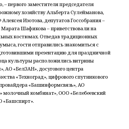
, – первого заместителя председателя
орожному хозяйству Альберта Сулейманова,
Алексея Изотова, депутатов Госсобрания –
 Марата Шафикова – приветствовали на
льных костюмах. Отведав традиционных
кумыса, гости отправились знакомиться с
дготовившими презентацию для праздничной
орца культуры расположились витрины
, АО «БелЗАН», досугового центра
ества «Техноград», цифрового спутникового
-провайдера «Башинформсвязь», АО
а» молочный комбинат», ООО «Белебеевский
О «Башспирт».