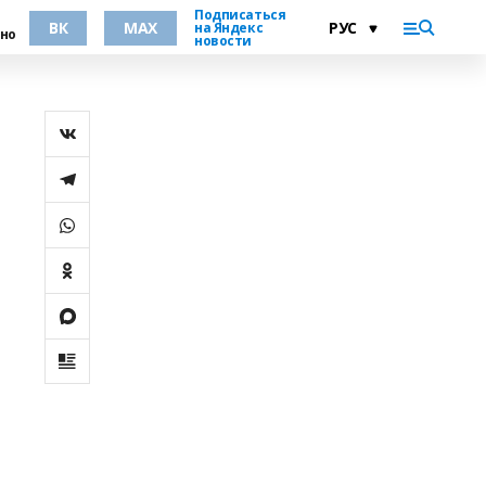
Подписаться
ВК
MAX
на Яндекс
но
новости