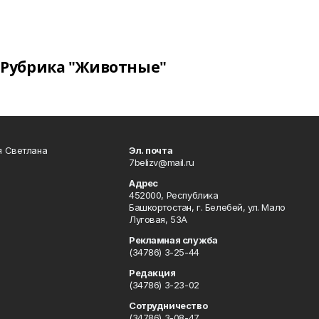
Рубрика "Животные"
я Светлана
Эл. почта
7belizv@mail.ru
Адрес
452000, Республика
Башкортостан, г. Белебей, ул. Мало
Луговая, 53А
Рекламная служба
(34786) 3-25-44
Редакция
(34786) 3-23-02
Сотрудничество
(34786) 3-08-47