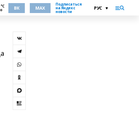
Подписаться
 °С
ВК
MAX
на Яндекс
но
новости
да