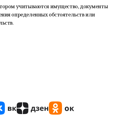
отором учитываются имущество, документы
ения определенных обстоятельств или
ьств.