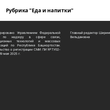
Рубрика "Еда и напитки"
трировано Управлением Федеральной
Главный редактор Ширин
 по надзору в сфере связи,
Вильдановна
ационных технологий и массовых
каций по Республике Башкортостан.
льство о регистрации СМИ: ПИ №ТУ02-
19 мая 2025 г.