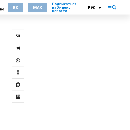
Подписаться
ВК
MAX
на Яндекс
но
новости