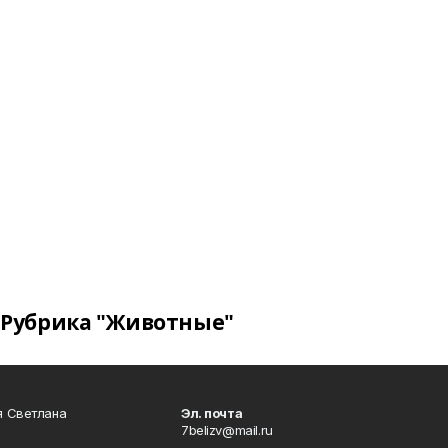
Рубрика "Животные"
я Светлана
Эл. почта
7belizv@mail.ru