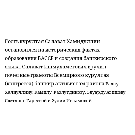
Гость курултая Салават Хамидуллин
остановился на исторических фактах
образования БАССР и создания башкирского
языка. Салават Ишмухаметович вручил
почетные грамоты Всемирного курултая
(конгресса) башкир активистам района
Раяну
Халиуллину, Камилу Фазлутдинову, Эдуарду Агишеву,
Светлане Гареевой и Зулии Исламовой.