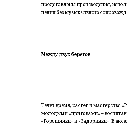
представлены произведения, испо
пении без музыкального сопровожд
Между двух берегов
Течет время, растет и мастерство 
молодыми «притоками» – воспита
«Горошинки» и «Задоринки». В анса