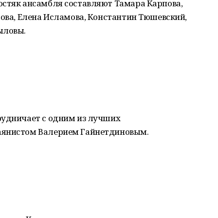
остяк ансамбля составляют Тамара Карпова,
рова, Елена Исламова, Константин Тюшевский,
ыловы.
рудничает с одним из лучших
аянистом Валерием Гайнетдиновым.