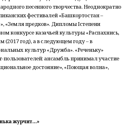
народного песенного творчества. Неоднократно
ликанских фестивалей «Башкортостан –
, «Земля предков». Дипломы Iстепени
ом конкурсе казачьей культуры «Распахнись,
 (2017 год), а в следующем году – в
нальных культур «Дружба». «Реченьку»
т-пользователей: ансамбль принимал участие
ациональное достояние», «Поющая волна»,
ченька журчит…»