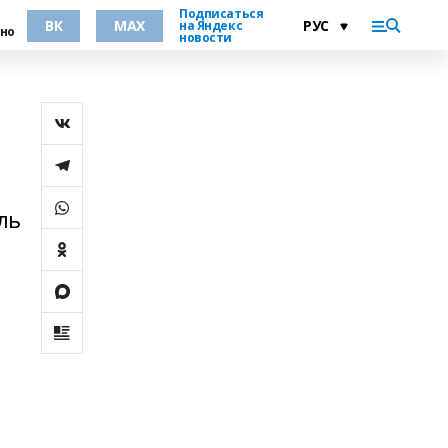
Подписаться
ВК
MAX
на Яндекс
но
новости
ль