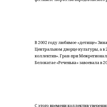
В 2002 году любимое «детище» Зи
Центральном дворце культуры, а в
коллектив». Гран-при Межрегиональ
Белокатае «Реченька» завоевала в 20
С этого времени коллектив уверенн