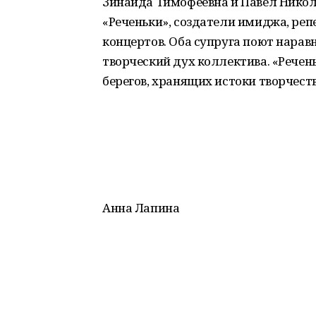
Зинаида Тимофеевна и Павел Никол
«Реченьки», создатели имиджа, ре
концертов. Оба супруга поют нарав
творческий дух коллектива. «Рече
берегов, хранящих истоки творчеств
Анна Лапина