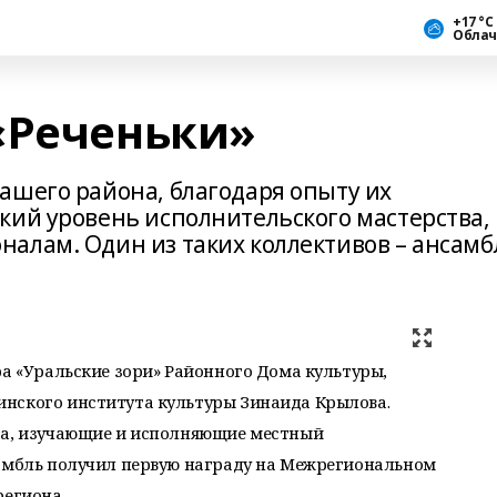
+17 °С
Облач
«Реченьки»
ашего района, благодаря опыту их
кий уровень исполнительского мастерства,
алам. Один из таких коллективов – ансамб
ра «Уральские зори» Районного Дома культуры,
нского института культуры Зинаида Крылова.
ра, изучающие и исполняющие местный
самбль получил первую награду на Межрегиональном
региона.