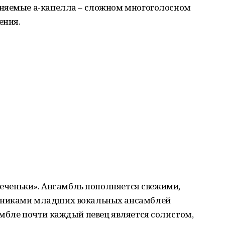
лняемые а-капелла – сложном многоголосном
ения.
«Реченьки». Ансамбль пополняется свежими,
нниками младших вокальных ансамблей
мбле почти каждый певец является солистом,