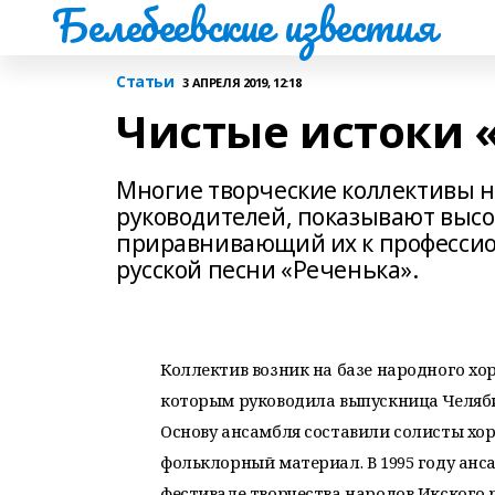
Белебеевские известия
Статьи
3 АПРЕЛЯ 2019, 12:18
Чистые истоки 
Многие творческие коллективы н
руководителей, показывают высо
приравнивающий их к профессион
русской песни «Реченька».
Коллектив возник на базе народного хо
которым руководила выпускница Челяби
Основу ансамбля составили солисты хо
фольклорный материал. В 1995 году ан
фестивале творчества народов Икского 