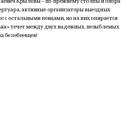
аевич Крыловы – по-прежнему столпы и опора
пертуара, активные организаторы выездных
не с остальными певцами, но на них опирается
нька» течет между двух надежных, незыблемых
а белебеевцев!