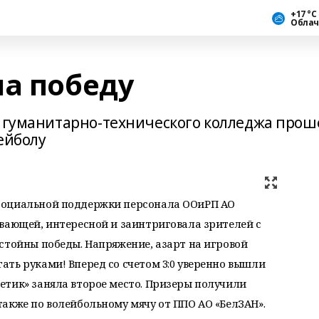
+17 °С
Облач
на победу
о гуманитарно-технического колледжа прош
ейболу
социальной поддержки персонала ООиРП АО
вающей, интересной и заинтриговала зрителей с
стойны победы. Напряжение, азарт на игровой
ть руками! Вперед со счетом 3:0 уверенно вышли
етик» заняла второе место. Призеры получили
акже по волейбольному мячу от ППО АО «БелЗАН».