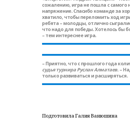
сожалению, игра не пошла с самого н
напряжение. Спасибо команде за хор
хватило, чтобы переломить ход иг
ребята – молодцы, отлично сыгралис
что надо для победы. Хотелось бы б
– тем интереснее игра.
– Приятно, что с прошлого года кол
судья турнира
Руслан Алматаев
.
– На
только развиваться и расширяться.
Подготовила Галия Ванюшина