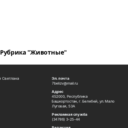
Рубрика "Животные"
я Светлана
Эл. почта
7belizv@mail.ru
Адрес
452000, Республика
Башкортостан, г. Белебей, ул. Мало
Луговая, 53А
Рекламная служба
(34786) 3-25-44
Редакция