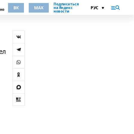
Подписаться
ВК
MAX
на Яндекс
но
новости
ел