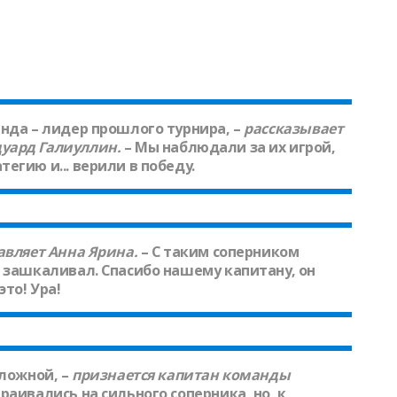
нда – лидер прошлого турнира, –
рассказывает
уард Галиуллин
.
– Мы наблюдали за их игрой,
егию и... верили в победу.
авляет
Анна Ярина.
– С таким соперником
 зашкаливал. Спасибо нашему капитану, он
это! Ура!
ложной, –
признается капитан команды
раивались на сильного соперника, но, к