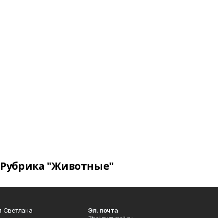
Рубрика "Животные"
я Светлана
Эл. почта