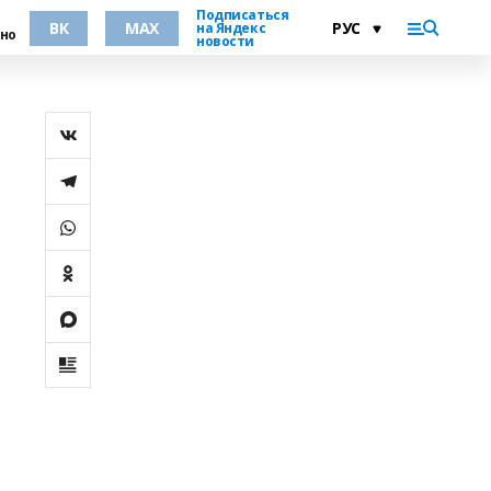
Подписаться
ВК
MAX
на Яндекс
но
новости