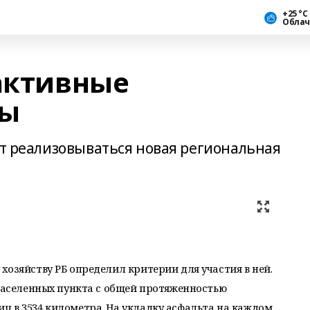
+25 °С
Облач
 активные
ты
ет реализовываться новая региональная
хозяйству РБ определил критерии для участия в ней.
 населенных пункта с общей протяженностью
ц в 3534 километра. На укладку асфальта на каждом