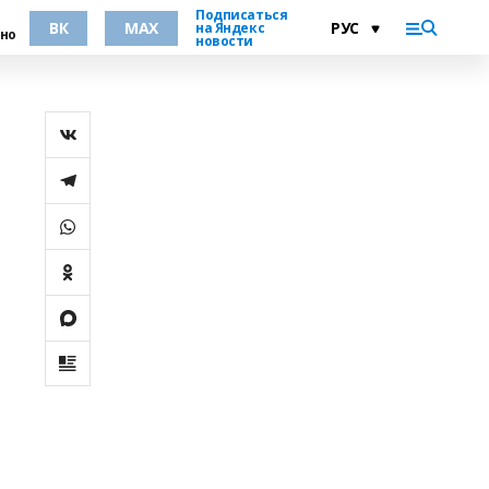
Подписаться
ВК
MAX
на Яндекс
но
новости