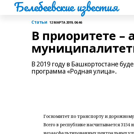
Белебеевские известия
Статьи
12 МАРТА 2019, 06:46
В приоритете –
муниципалите
В 2019 году в Башкортостане буд
программа «Родная улица».
Госкомитет по транспорту и дорожному 
Всего в республике насчитывается 3154
незаасфальтированных центральных ули