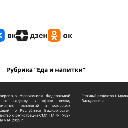
Рубрика "Еда и напитки"
трировано Управлением Федеральной
Главный редактор Ширин
 по надзору в сфере связи,
Вильдановна
ационных технологий и массовых
каций по Республике Башкортостан.
льство о регистрации СМИ: ПИ №ТУ02-
19 мая 2025 г.