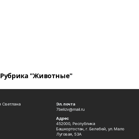
Рубрика "Животные"
я Светлана
Эл. почта
7belizv@mail.ru
Адрес
452000, Республика
Башкортостан, г. Белебей, ул. Мало
Луговая, 53А