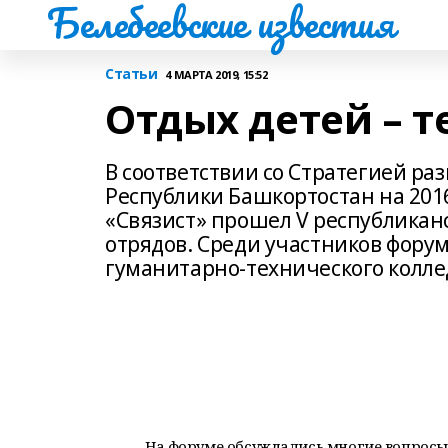
Белебеевские известия
Статьи
4 МАРТА 2019, 15:52
Отдых детей – т
В соответствии со Стратегией ра
Республики Башкортостан на 2016
«Связист» прошел V республикан
отрядов. Среди участников форум
гуманитарно-технического колле
На форуме обсуждались многие вопросы: