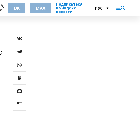
Подписаться
 °С
ВК
MAX
на Яндекс
но
новости
й
Л