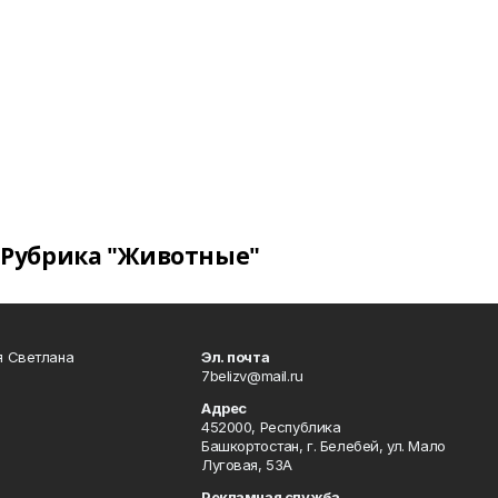
Рубрика "Животные"
я Светлана
Эл. почта
7belizv@mail.ru
Адрес
452000, Республика
Башкортостан, г. Белебей, ул. Мало
Луговая, 53А
Рекламная служба