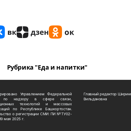
Рубрика "Еда и напитки"
трировано Управлением Федеральной
Главный редактор Ширин
 по надзору в сфере связи,
Вильдановна
ационных технологий и массовых
каций по Республике Башкортостан.
льство о регистрации СМИ: ПИ №ТУ02-
19 мая 2025 г.