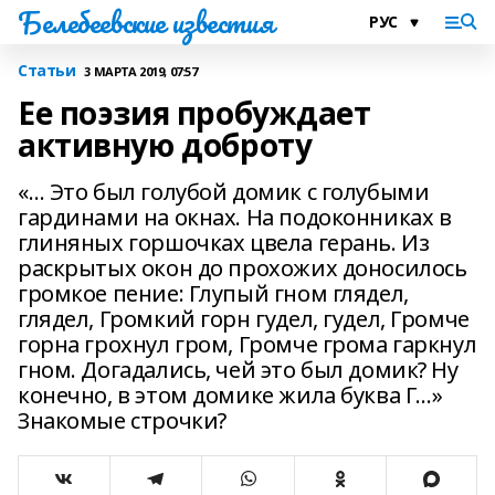
Белебеевские известия
Статьи
3 МАРТА 2019, 07:57
Ее поэзия пробуждает
активную доброту
«… Это был голубой домик с голубыми
гардинами на окнах. На подоконниках в
глиняных горшочках цвела герань. Из
раскрытых окон до прохожих доносилось
громкое пение: Глупый гном глядел,
глядел, Громкий горн гудел, гудел, Громче
горна грохнул гром, Громче грома гаркнул
гном. Догадались, чей это был домик? Ну
конечно, в этом домике жила буква Г…»
Знакомые строчки?