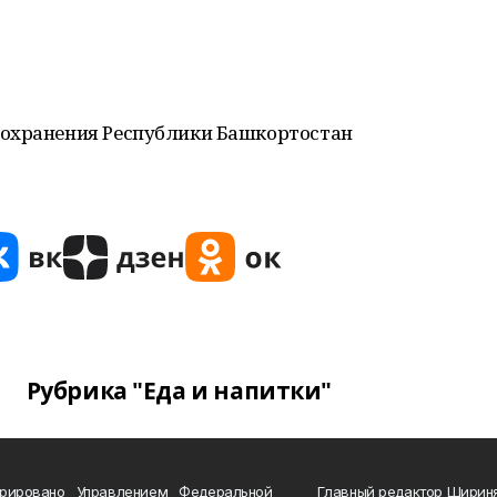
оохранения Республики Башкортостан
Рубрика "Еда и напитки"
трировано Управлением Федеральной
Главный редактор Ширин