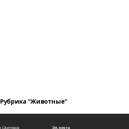
Рубрика "Животные"
я Светлана
Эл. почта