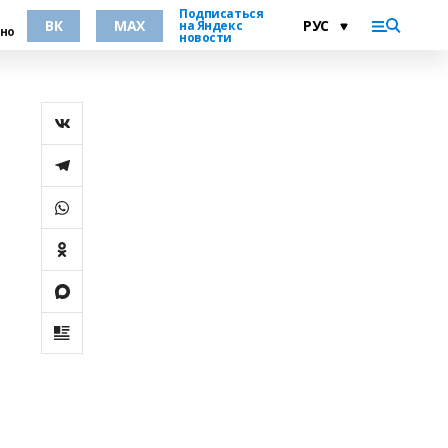
Подписаться
ВК
MAX
на Яндекс
но
новости