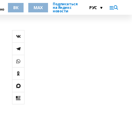
Подписаться
ВК
MAX
на Яндекс
но
новости