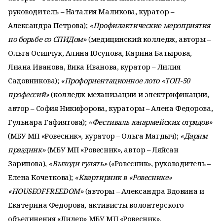
руководитель – Наталия Маликова, куратор –
Александра Петрова);
«Профилактические мероприятия
по борьбе со СПИДом»
(медицинский колледж, авторы –
Ольга Осипчук, Алина Юсупова, Карина Батырова,
Лиана Иванова, Вика Иванова, куратор – Лилия
Садовникова);
«Профориентационное лото «ТОП-50
профессий»
(колледж механизации и электрификации,
автор – София Никифорова, кураторы – Алена Федорова,
Гульнара Гафиятова);
«Фестиваль юнармейских отрядов»
(МБУ МП «Ровесник», куратор – Ольга Магдыч);
«Дарим
праздник»
(МБУ МП «Ровесник», автор – Ляйсан
Зарипова),
«Выходи гулять»
(«Ровесник», руководитель –
Елена Кочеткова);
«Квартирник в «Ровеснике»
«HOUSEOFFREEDOM»
(авторы – Александра Вдовина и
Екатерина Федорова, активисты волонтерского
объединения «Лидер» МБУ МП «Ровесник»,