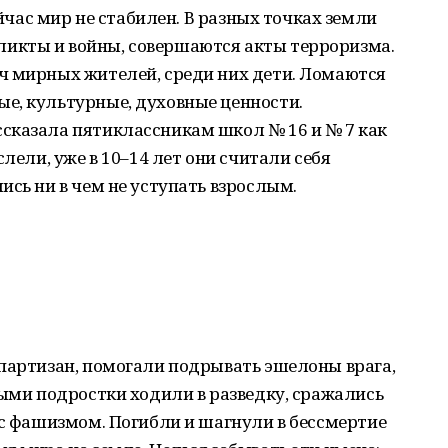
ейчас мир не стабилен. В разных точках земли
икты и войны, совершаются акты терроризма.
ч мирных жителей, среди них дети. Ломаются
е, культурные, духовные ценности.
сказала пятиклассникам школ № 16 и № 7 как
слели, уже в 10–14 лет они считали себя
ись ни в чем не уступать взрослым.
 партизан, помогали подрывать эшелоны врага,
лыми подростки ходили в разведку, сражались
 с фашизмом. Погибли и шагнули в бессмертие