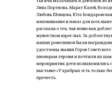
тысячи мальчишек и девчонок во им
Зина Портнова, Марат Казей, Волод
Любовь Шевцова, Юта Бондаровская 
напоминание и наказ для всех нын
рассказы о тех, чья воинская добле
мужеством взрослых. За доблестну
наших ровесников были награждены
удостоены звания Героя Советского
пионерам-героям и почтили их пам
мероприятия дети познакомились 
выставке «У храбрых есть только б
прочесть.