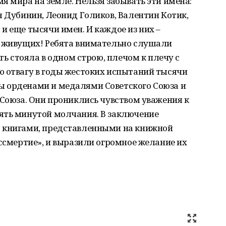
я мира на земле. Нельзя забывать эти имена:
я Дубинин, Леонид Голиков, Валентин Котик,
и еще тысячи имен. И каждое из них –
е живущих! Ребята внимательно слушали
сть стояла в одном строю, плечом к плечу с
ю отвагу в годы жестоких испытаний тысячи
 орденами и медалями Советского Союза и
 Союза. Они прониклись чувством уважения к
ять минутой молчания. В заключение
с книгами, представленными на книжной
ессмертие», и выразили огромное желание их