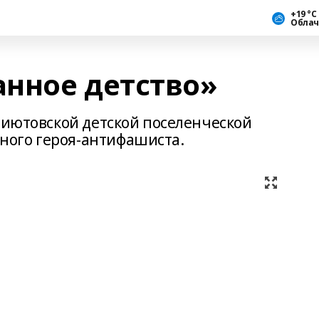
+19 °С
Облач
нное детство»
риютовской детской поселенческой
ого героя-антифашиста.