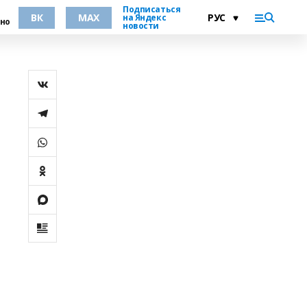
Подписаться
ВК
MAX
на Яндекс
но
новости