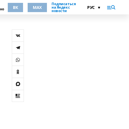
Подписаться
ВК
MAX
на Яндекс
но
новости