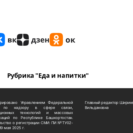
Рубрика "Еда и напитки"
трировано Управлением Федеральной
Главный редактор Ширин
 по надзору в сфере связи,
Вильдановна
ационных технологий и массовых
каций по Республике Башкортостан.
льство о регистрации СМИ: ПИ №ТУ02-
19 мая 2025 г.