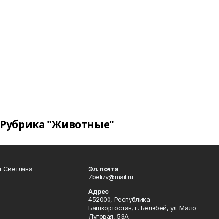
Рубрика "Животные"
я Светлана
Эл. почта
7belizv@mail.ru
Адрес
452000, Республика
Башкортостан, г. Белебей, ул. Мало
Луговая, 53А