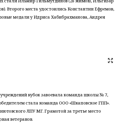
ях стали Ильмир Гильмутдинов (28 жимов), Ильгизар
мов). Второго места удостоились Константин Ефремов,
зовые медали у Идриса Хабибрахманова, Андрея
 учреждений кубок завоевала команда школы № 7,
обедителем стала команда ООО «Шкаповское ГПП».
иютовского ЛПУ МГ. Грамотой за третье место
ная ветеранов.