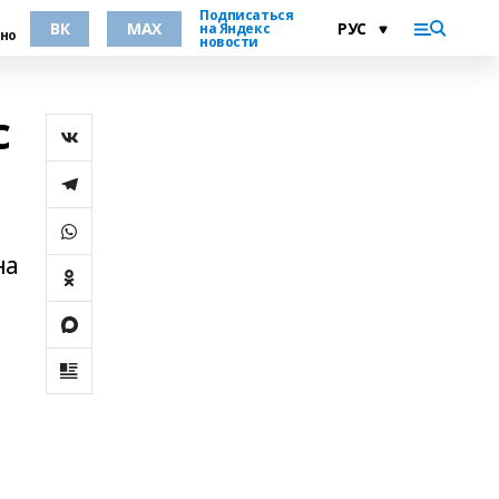
Подписаться
ВК
MAX
на Яндекс
но
новости
с
на