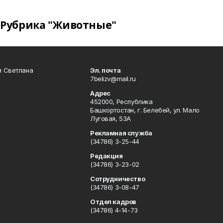
Рубрика "Животные"
я Светлана
Эл. почта
7belizv@mail.ru
Адрес
452000, Республика
Башкортостан, г. Белебей, ул. Мало
Луговая, 53А
Рекламная служба
(34786) 3-25-44
Редакция
(34786) 3-23-02
Сотрудничество
(34786) 3-08-47
Отдел кадров
(34786) 4-14-73