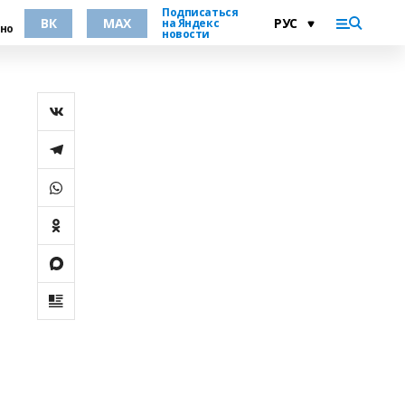
Подписаться
ВК
MAX
на Яндекс
но
новости