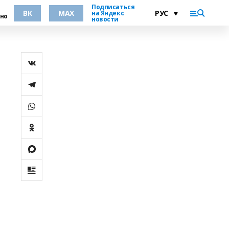
Подписаться
ВК
MAX
на Яндекс
но
новости