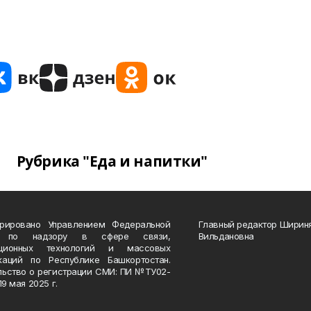
Рубрика "Еда и напитки"
трировано Управлением Федеральной
Главный редактор Ширин
 по надзору в сфере связи,
Вильдановна
ационных технологий и массовых
каций по Республике Башкортостан.
льство о регистрации СМИ: ПИ №ТУ02-
19 мая 2025 г.