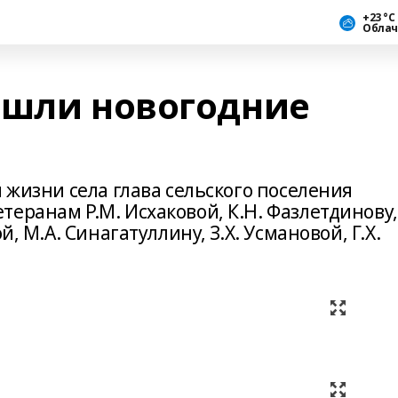
+23 °С
Облач
ошли новогодние
й жизни села глава сельского поселения
еранам Р.М. Исхаковой, К.Н. Фазлетдинову,
й, М.А. Синагатуллину, З.Х. Усмановой, Г.Х.