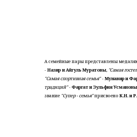
А семейные пары представлены медаля
-
Назир и Айгуль Муратовы
,
"Самая гост
"Самая спортивная семья"
-
Мунавир и Фа
традиций"
-
Фаргат и Зульфия Усмановы
звание
"Супер - семья"
присвоено
К.Н. и 