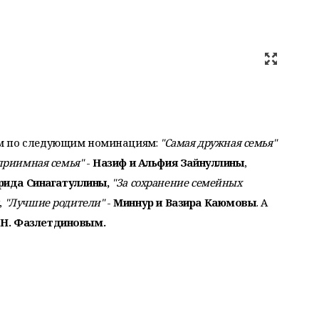
м по следующим номинациям:
"Самая дружная семья"
еприимная семья"
-
Назиф и Альфия Зайнуллины
,
рида Синагатуллины,
"За сохранение семейных
,
"Лучшие родители"
-
Миннур и Вазира Каюмовы
. А
Р.Н. Фазлетдиновым.