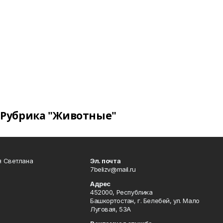
Рубрика "Животные"
я Светлана
Эл. почта
7belizv@mail.ru
Адрес
452000, Республика
Башкортостан, г. Белебей, ул. Мало
Луговая, 53А