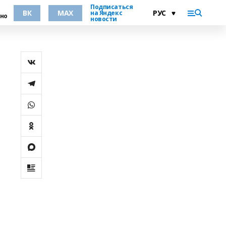
Подписаться
ВК
MAX
на Яндекс
но
новости