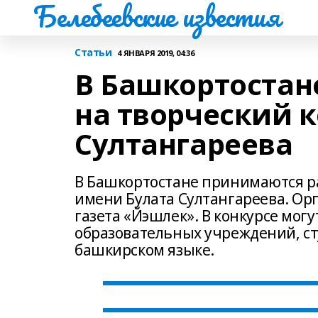
Белебеевские известия
Статьи
4 ЯНВАРЯ 2019, 04:36
В Башкортостан
на творческий 
Султангареева
В Башкортостане принимаются р
имени Булата Султангареева. Ор
газета «Йэшлек». В конкурсе могу
образовательных учреждений, с
башкирском языке.