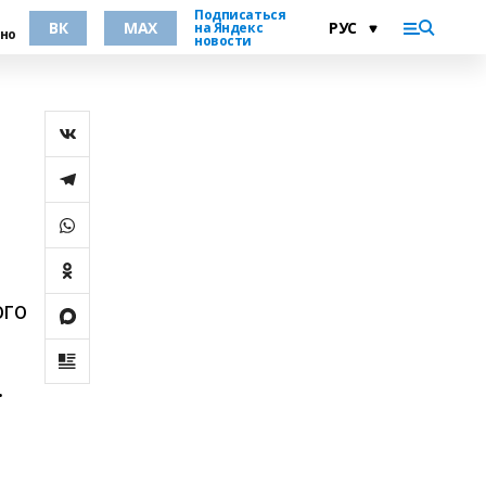
Подписаться
ВК
MAX
на Яндекс
но
новости
ого
.