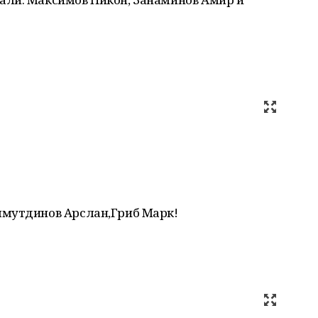
ямутдинов Арслан,Гриб Марк!