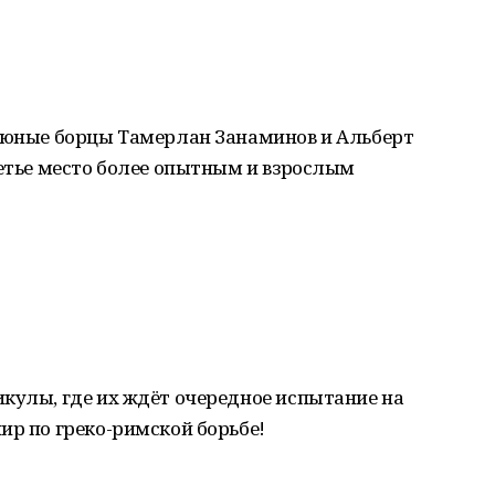
ь юные борцы Тамерлан Занаминов и Альберт
ретье место более опытным и взрослым
кулы, где их ждёт очередное испытание на
ир по греко-римской борьбе!