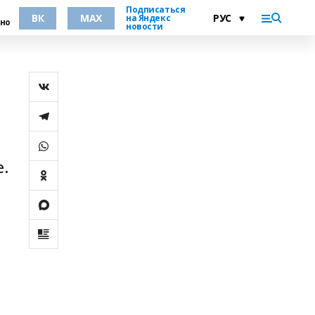
Подписаться
ВК
MAX
на Яндекс
но
новости
.