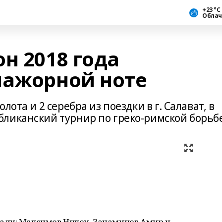
+23 °С
Облач
н 2018 года
мажорной ноте
ота и 2 серебра из поездки в г. Салават, в
ликанский турнир по греко-римской борьбе
али: Максимов Никон, Занаминов Амир и