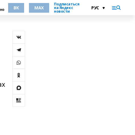
Подписаться
ВК
MAX
на Яндекс
но
новости
ах