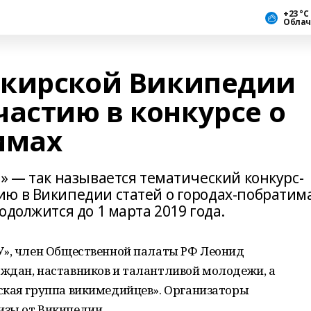
+23 °С
Облач
шкирской Википедии
астию в конкурсе о
имах
» — так называется тематический конкурс-
ю в Википедии статей о городах-побратим
одолжится до 1 марта 2019 года.
У», член Общественной палаты РФ Леонид
ждан, наставников и талантливой молодежи, а
ская группа викимедийцев». Организаторы
зы от Википедии.