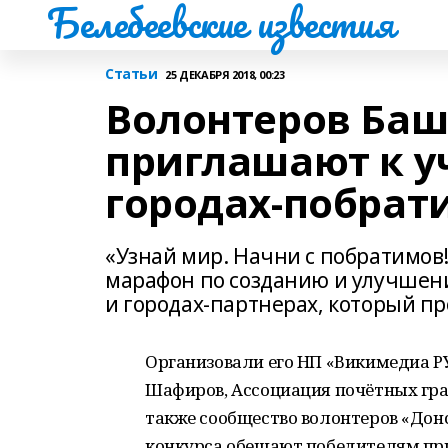
Белебеевские известия
Статьи
25 ДЕКАБРЯ 2018, 00:23
Волонтеров Ба
приглашают к уч
городах-побрат
«Узнай мир. Начни с побратимов!
марафон по созданию и улучшени
и городах-партнерах, который пр
Организовали его НП «Викимедиа Р
Шафиров, Ассоциация почётных гра
также сообщество волонтеров «Дон
конкурса обещают победителям при