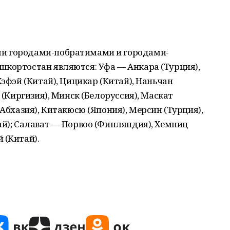
и городами-побратимами и городами-
шкортостан являются: Уфа — Анкара (Турция),
Хэфэй (Китай), Цицикар (Китай), Наньчан
 (Киргизия), Минск (Белоруссия), Маскат
(Абхазия), Китакюсю (Япония), Мерсин (Турция),
ай); Салават — Порвоо (Финляндия), Хемниц
 (Китай).