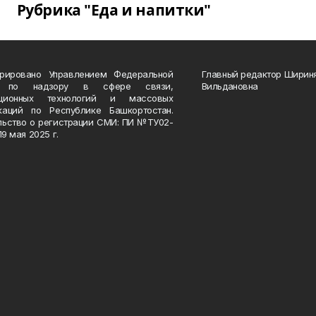
Рубрика "Еда и напитки"
трировано Управлением Федеральной
Главный редактор Ширин
 по надзору в сфере связи,
Вильдановна
ационных технологий и массовых
каций по Республике Башкортостан.
льство о регистрации СМИ: ПИ №ТУ02-
19 мая 2025 г.