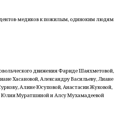
дентов-медиков к пожилым, одиноким людям
вольческого движения Фариде Шаяхметовой,
Лиане Хасановой, Александру Васильеву, Лиане
Суркову, Алине Юсуповой, Анастасии Жуковой,
, Юлии Муратшиной и Алсу Мухамадеевой