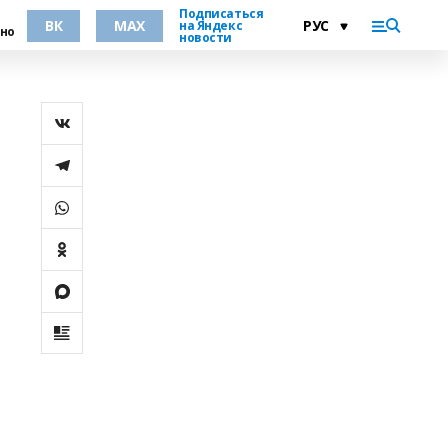
Подписаться
ВК
MAX
на Яндекс
но
новости