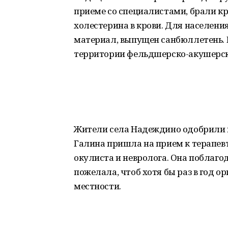
приеме со специалистами, брали кр
холестерина в крови. Для населен
материал, выпущен санбюллетень. Р
территории фельдшерско-акушерск
Жители села Надеждино одобрили и
Галина пришла на прием к терапев
окулиста и невролога. Она поблаго
пожелала, чтоб хотя бы раз в год о
местности.