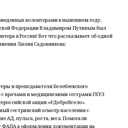
оведенных волонтерами в нынешнем году,
ийской Федерации Владимиром Путиным был
нтера в России! Вот что рассказывает об одной
вижения Лилия Садовникова:
нтеры и преподаватели Белебеевского
 с врачами и медицинскими сестрами ГБУЗ
Всероссийской акции «#ДоброВсело».
ый сестринский осмотр населения с.
е АД, пульса, роста, веса. Помогали
 ФАПА в оформлении документации на