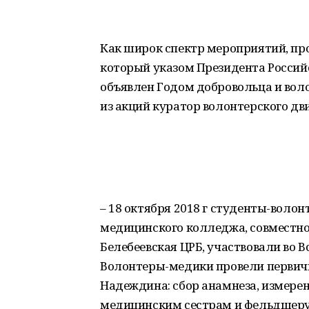
Как широк спектр мероприятий, пр
который указом Президента Росс
объявлен Годом добровольца и воло
из акций куратор волонтерского д
– 18 октября 2018 г студенты-воло
медицинского колледжа, совместно
Белебеевская ЦРБ, участвовали во 
Волонтеры-медики провели первичн
Надеждина: сбор анамнеза, измерени
медицинским сестрам и фельдшеру