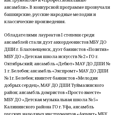
ансамбли». В конкурсной программе прозвучали
башкирские, русские народные мелодии и
классические произведения.
Обладателями лауреатов I степени среди
ансамблей стали дуэт аккордеонистов МБУ ДО
ДШИ г. Благовещенск, дуэт баянистов «Позитив»
МБУ ДО «Детская школа искусств № 2» ГО г.
Октябрьский; ансамбль «Дебют» МАУ ДО ДШИ №
1 г. Белебея; ансамбль «Экспромт» МАУ ДО ДШИ
№ 1г. Белебея; квинтет баянистов «Мелодия
добрых сердец», МАУ ДО ДШИ Туймазинского
район; ансамбль домристов «Просто вместе»
МБУ ДО «Детская музыкальная школа № 5»
Калининского района ГО г. Уфа, ансамбль
русских народных инструментов «Акцент» МБУ