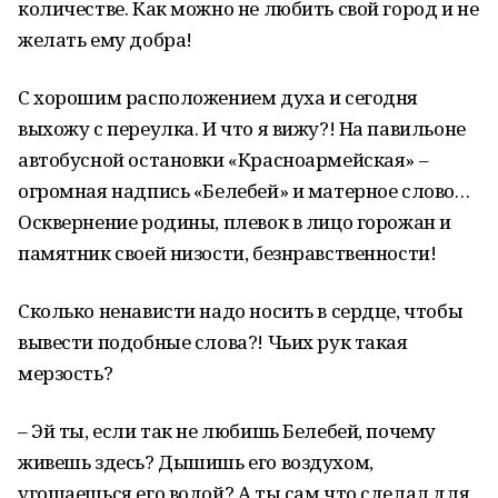
количестве. Как можно не любить свой город и не
желать ему добра!
С хорошим расположением духа и сегодня
выхожу с переулка. И что я вижу?! На павильоне
автобусной остановки «Красноармейская» –
огромная надпись «Белебей» и матерное слово…
Осквернение родины, плевок в лицо горожан и
памятник своей низости, безнравственности!
Сколько ненависти надо носить в сердце, чтобы
вывести подобные слова?! Чьих рук такая
мерзость?
– Эй ты, если так не любишь Белебей, почему
живешь здесь? Дышишь его воздухом,
угощаешься его водой? А ты сам что сделал для