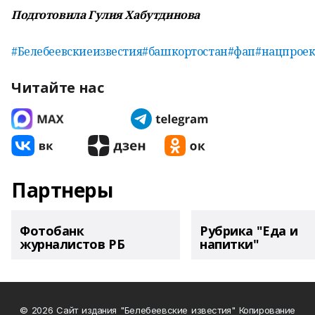
Подготовила Гулия Хабутдинова
#Белебеевскиеизвестия
#башкортостан
#фап
#нацпрое
Читайте нас
Партнеры
Фотобанк
Рубрика "Еда и
журналистов РБ
напитки"
© 2026 Сайт издания "Белебеевские известия" Копирование