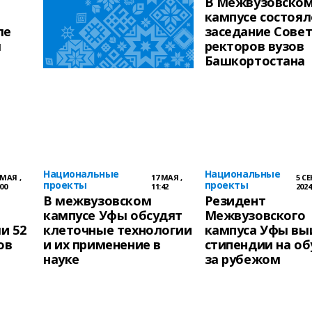
В Межвузовско
кампусе состоял
ле
заседание Сове
ы
ректоров вузов
Башкортостана
Национальные
Национальные
 МАЯ ,
17 МАЯ ,
5 С
проекты
проекты
:00
11:42
2024
е
В межвузовском
Резидент
кампусе Уфы обсудят
Межвузовского
и 52
клеточные технологии
кампуса Уфы вы
ов
и их применение в
стипендии на об
науке
за рубежом