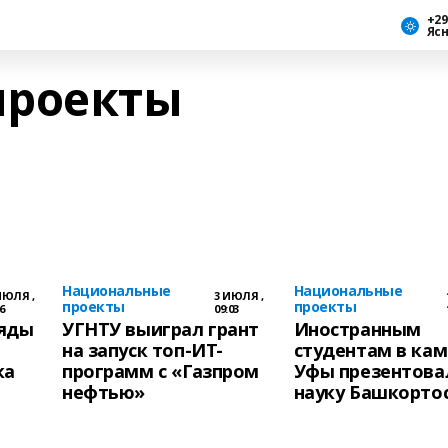
+29
Яс
проекты
Национальные
Национальные
ИЮЛЯ ,
3 ИЮЛЯ ,
проекты
проекты
6
09:03
ряды
УГНТУ выиграл грант
Иностранным
на запуск топ-ИТ-
студентам в кам
ка
программ с «Газпром
Уфы презентова
нефтью»
науку Башкорто