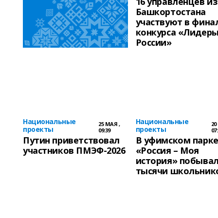
16 управленцев из
Башкортостана
участвуют в фина
конкурса «Лидер
России»
Национальные
Национальные
25 МАЯ ,
20
проекты
проекты
09:39
07
Путин приветствовал
В уфимском парк
участников ПМЭФ-2026
«Россия – Моя
история» побывал
тысячи школьник