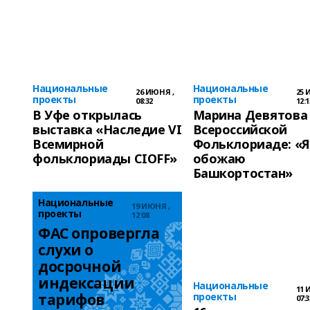
Национальные
Национальные
26 ИЮНЯ ,
25 
проекты
проекты
08:32
12:1
В Уфе открылась
Марина Девятова
выставка «Наследие VI
Всероссийской
Всемирной
Фольклориаде: «Я
фольклориады CIOFF»
обожаю
Башкортостан»
Национальные
19 ИЮНЯ ,
проекты
12:08
ФАС опровергла 
слухи о 
досрочной 
индексации 
Национальные
11 
тарифов
проекты
07:3