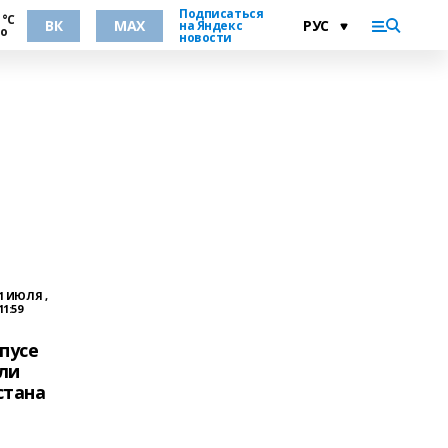
Подписаться
 °С
ВК
MAX
на Яндекс
но
новости
1 ИЮЛЯ ,
11:59
пусе
ли
стана