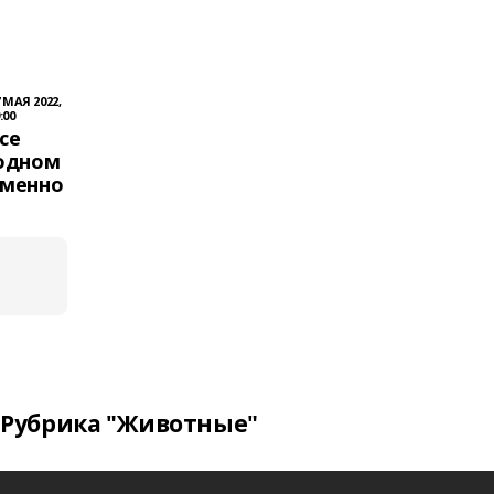
 МАЯ 2022,
:00
се
 одном
еменно
Рубрика "Животные"