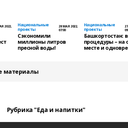
Национальные
Национальные
АЯ 2022,
28 МАЯ 2022,
27
проекты
проекты
07:00
09
Сэкономили
Башкортостан: в
ест
миллионы литров
процедуры – на
пресной воды!
месте и одновр
е материалы
Рубрика "Еда и напитки"