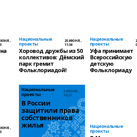
Национальные
Национальные
ИЮНЯ ,
25 ИЮНЯ ,
проекты
проекты
3
11:34
0
 на
Хоровод дружбы из 50
Уфа принимает
коллективов: Дёмский
Всероссийскую
парк гремит
детскую
Фольклориадой!
Фольклориаду
Национальные
5 ИЮНЯ ,
проекты
13:27
В России 
защитили права 
собственников 
жилья
Национальные
ИЮНЯ ,
проекты
3