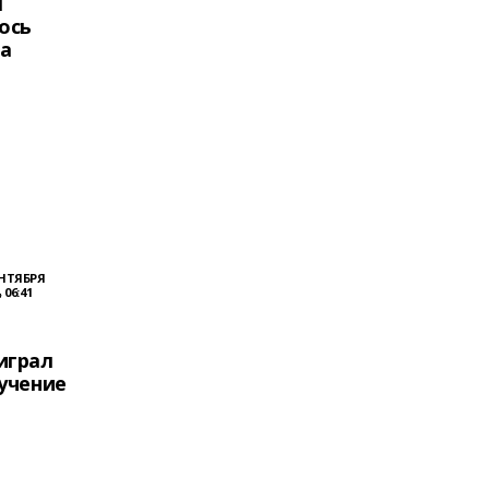
м
ось
та
ЕНТЯБРЯ
, 06:41
играл
учение