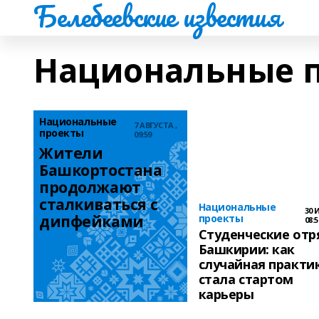
Белебеевские известия
Национальные 
Национальные
7 АВГУСТА ,
проекты
09:59
Жители 
Башкортостана 
продолжают 
сталкиваться с 
Национальные
30 
дипфейками
проекты
08:5
Студенческие от
Башкирии: как
случайная практи
стала стартом
карьеры