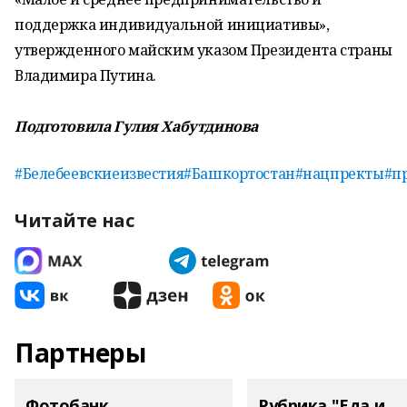
поддержка индивидуальной инициативы»,
утвержденного майским указом Президента страны
Владимира Путина.
Подготовила Гулия Хабутдинова
#Белебеевскиеизвестия
#Башкортостан
#нацпректы
#п
Читайте нас
Партнеры
Фотобанк
Рубрика "Еда и