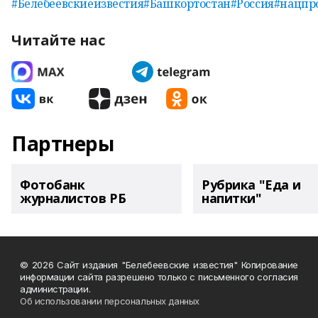
#Белебеевскиеизвестия
#Башкортостан
#Россия
#нацпр
Читайте нас
Партнеры
Фотобанк
Рубрика "Еда и
журналистов РБ
напитки"
© 2026 Сайт издания "Белебеевские известия" Копирование
информации сайта разрешено только с письменного согласия
администрации.
Об использовании персональных данных