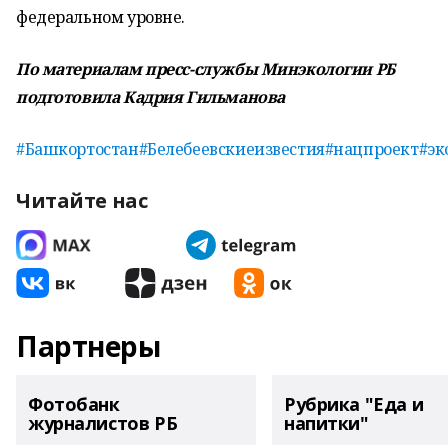
федеральном уровне.
По материалам пресс-службы Минэкологии РБ
подготовила Кадрия Гильманова
#Башкортостан
#Белебеевскиеизвестия
#нацпроект
#эк
Читайте нас
Партнеры
Фотобанк
Рубрика "Еда и
журналистов РБ
напитки"