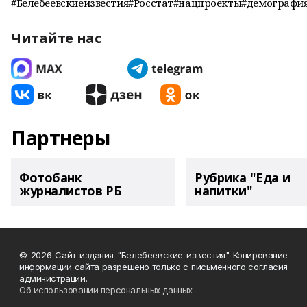
#Белебеевскиеизвестия#Росстат#нацпроекты#демографи
Читайте нас
Партнеры
Фотобанк
Рубрика "Еда и
журналистов РБ
напитки"
© 2026 Сайт издания "Белебеевские известия" Копирование
информации сайта разрешено только с письменного согласия
администрации.
Об использовании персональных данных