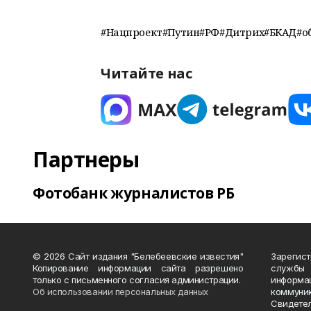
#Нацпроект#Путин#РФ#Дитрих#БКАД#о
Читайте нас
Партнеры
Фотобанк журналистов РБ
© 2026 Сайт издания "Белебеевские известия"
Зарегис
Копирование информации сайта разрешено
службы
только с письменного согласия администрации.
информ
Об использовании персональных данных
коммуни
Свидете