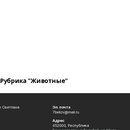
Рубрика "Животные"
я Светлана
Эл. почта
7belizv@mail.ru
Адрес
452000, Республика