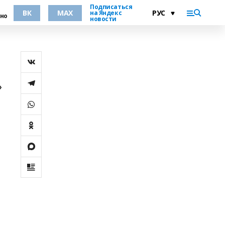
Подписаться
ВК
MAX
на Яндекс
но
новости
»