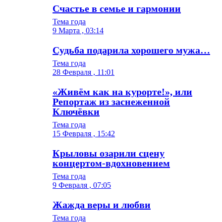
Счастье в семье и гармонии
Тема года
9 Марта , 03:14
Судьба подарила хорошего мужа…
Тема года
28 Февраля , 11:01
«Живём как на курорте!», или
Репортаж из заснеженной
Ключёвки
Тема года
15 Февраля , 15:42
Крыловы озарили сцену
концертом-вдохновением
Тема года
9 Февраля , 07:05
Жажда веры и любви
Тема года