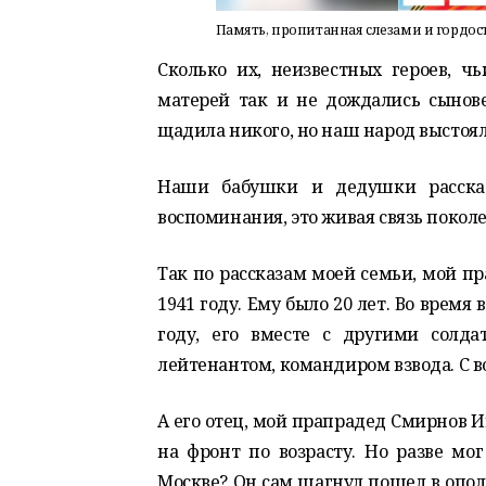
Память, пропитанная слезами и гордос
Сколько их, неизвестных героев, 
матерей так и не дождались сынове
щадила никого, но наш народ выстоял. 
Наши бабушки и дедушки рассказ
воспоминания, это живая связь покол
Так по рассказам моей семьи, мой п
1941 году. Ему было 20 лет. Во время
году, его вместе с другими солд
лейтенантом, командиром взвода. С 
А его отец, мой прапрадед Смирнов И
на фронт по возрасту. Но разве мог
Москве? Он сам шагнул пошел в ополче