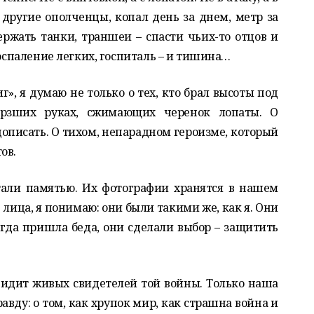
 другие ополченцы, копал день за днем, метр за
жать танки, траншеи – спасти чьих-то отцов и
воспаление легких, госпиталь – и тишина…
г», я думаю не только о тех, кто брал высоты под
рзших руках, сжимающих черенок лопаты. О
дописать. О тихом, непарадном героизме, который
ов.
тали памятью. Их фотографии хранятся в нашем
 лица, я понимаю: они были такими же, как я. Они
огда пришла беда, они сделали выбор – защитить
видит живых свидетелей той войны. Только наша
вду: о том, как хрупок мир, как страшна война и