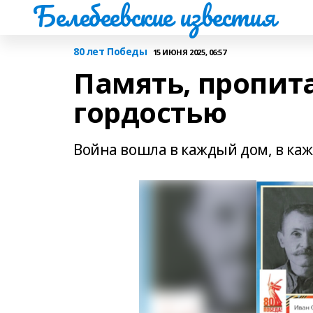
Белебеевские известия
80 лет Победы
15 ИЮНЯ 2025, 06:57
Память, пропит
гордостью
Война вошла в каждый дом, в ка