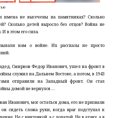
тью
чьи имена не высечены на памятниках? Сколько
й? Сколько детей выросло без отцов? Война не
И в этом его сила.
ывали нам о войне. Их рассказы не просто
ений.
радед, Смирнов Федор Иванович, ушел на фронт в
 войны служил на Дальнем Востоке, а потом, в 1943
атами отправили на Западный фронт. Он стал
войны домой не вернулся …
ван Иванович, мог остаться дома, его не призвали
 он сидеть сложа руки, когда враг подступал к
ние. Не с винтовкой, а с лопатой. Не в атаку, а в