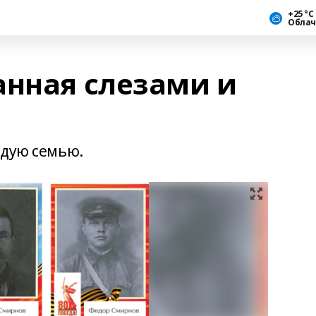
+25 °С
Облач
анная слезами и
ждую семью.