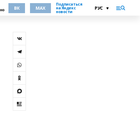
Подписаться
ВК
MAX
на Яндекс
но
новости