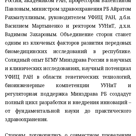
России, академиком РАН, профессором Валентином
Павловым, министром здравоохранения РБ Айратом
Рахматуллиным, руководителем УФИЦ РАН, д.б.н.
Василием Мартыненко и ректором УУНиТ, д.х.н.
Вадимом Захаровым. Объединение сторон станет
одним из ключевых факторов развития передовых
биомедицинских исследований в республике.
Солидный опыт БГМУ Минздрава России в научных
и клинических исследованиях, научный потенциал
УФИЦ РАН в области генетических технологий,
биоинженерные компетенции УУНиТ и
регуляторная поддержка Минздрава РБ создадут
полный цикл разработки и внедрения инноваций –
от фундаментальной науки до практического
здравоохранения.
Стороны договорились о совместном проведении