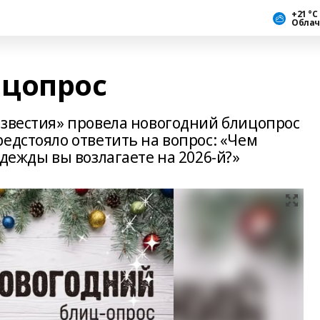
+21 °С
Облач
ицопрос
известия» провела новогодний блицопрос
едстояло ответить на вопрос: «Чем
адежды вы возлагаете на 2026-й?»