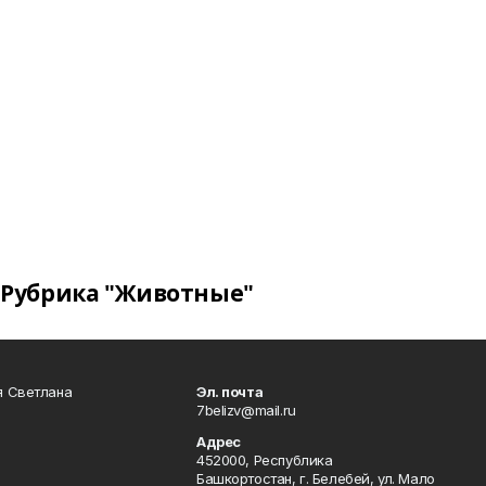
Рубрика "Животные"
я Светлана
Эл. почта
7belizv@mail.ru
Адрес
452000, Республика
Башкортостан, г. Белебей, ул. Мало