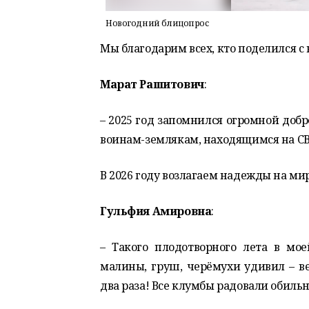
Новогодний блицопрос
Мы благодарим всех, кто поделился с
Марат Рашитович
:
– 2025 год запомнился огромной доб
воинам-землякам, находящимся на СВ
В 2026 году возлагаем надежды на мир
Гульфия Амировна
:
– Такого плодотворного лета в мо
малины, груш, черёмухи удивил – в
два раза! Все клумбы радовали обил