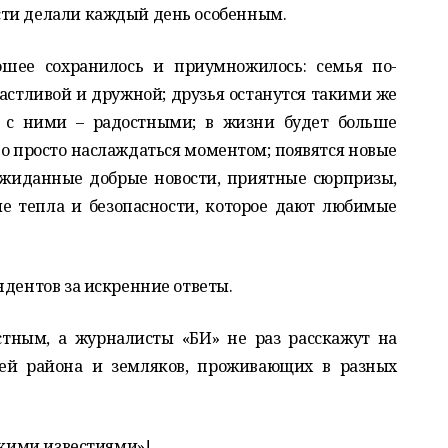
сти делали каждый день особенным.
рошее сохранилось и приумножилось: семья по-
астливой и дружной; друзья останутся такими же
 с ними – радостными; в жизни будет больше
о просто наслаждаться моментом; появятся новые
ожиданные добрые новости, приятные сюрпризы,
е тепла и безопасности, которое дают любимые
ндентов за искренние ответы.
стным, а журналисты «БИ» не раз расскажут на
лей района и земляков, проживающих в разных
скими известиями»!