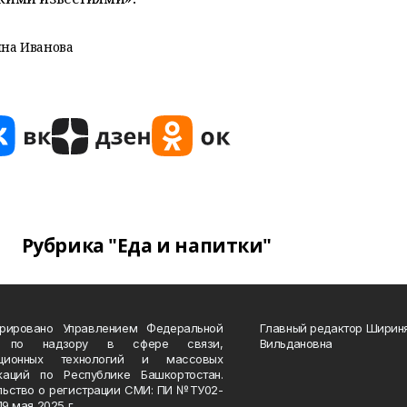
на Иванова
Рубрика "Еда и напитки"
трировано Управлением Федеральной
Главный редактор Ширин
 по надзору в сфере связи,
Вильдановна
ационных технологий и массовых
каций по Республике Башкортостан.
льство о регистрации СМИ: ПИ №ТУ02-
19 мая 2025 г.