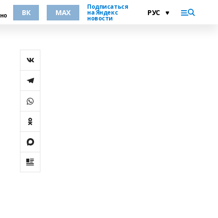
Подписаться
ВК
MAX
на Яндекс
но
новости