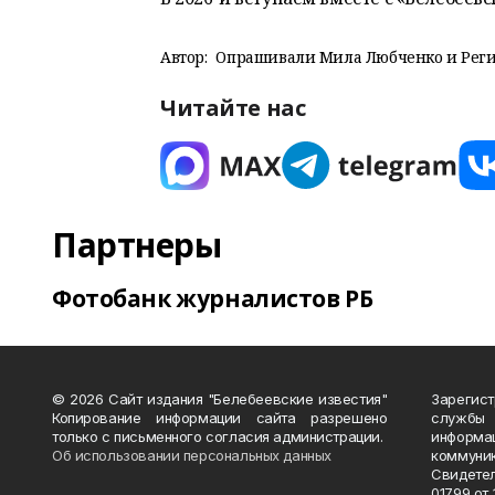
Автор:
Опрашивали Мила Любченко и Реги
Читайте нас
Партнеры
Фотобанк журналистов РБ
© 2026 Сайт издания "Белебеевские известия"
Зарегис
Копирование информации сайта разрешено
службы
только с письменного согласия администрации.
информ
Об использовании персональных данных
коммуни
Свидете
01799 от 