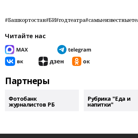
#Башкортостан#БИ#годтеатра#самыеизвестныет
Читайте нас
Партнеры
Фотобанк
Рубрика "Еда и
журналистов РБ
напитки"