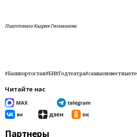
Подготовила Кадрия Гильманова
#Башкортостан#БИ#Годтеатра#самыеизвестныет
Читайте нас
Партнеры