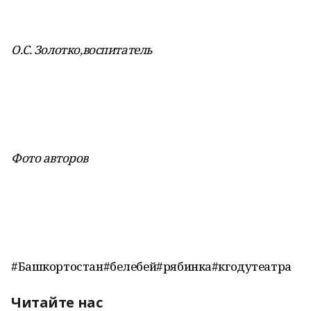
О.С. Золотко,воспитатель
Фото авторов
#Башкортостан#белебей#рябинка#кгодутеатра
Читайте нас