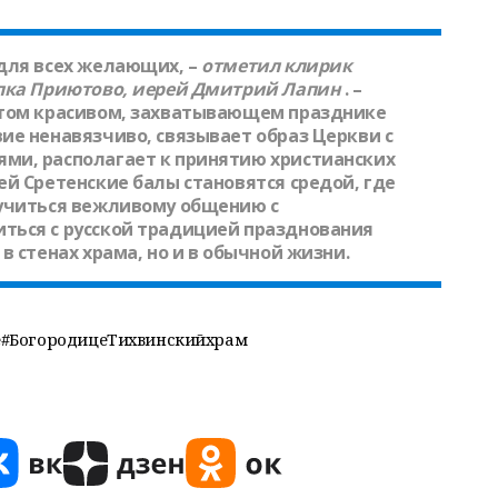
для всех желающих, –
отметил клирик
лка Приютово, иерей
Дмитрий Лапин
. –
этом красивом, захватывающем празднике
ие ненавязчиво, связывает образ Церкви с
ми, располагает к принятию христианских
й Сретенские балы становятся средой, где
аучиться вежливому общению с
ться с русской традицией празднования
в стенах храма, но и в обычной жизни.
#БогородицеТихвинскийхрам