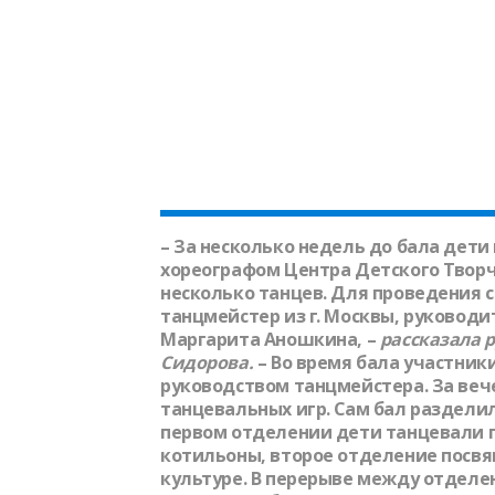
– За несколько недель до бала дети
хореографом Центра Детского Творч
несколько танцев. Для проведения 
танцмейстер из г. Москвы, руковод
Маргарита Аношкина, –
рассказала 
Сидорова
.
– Во время бала участник
руководством танцмейстера. За вече
танцевальных игр. Сам бал разделил
первом отделении дети танцевали по
котильоны, второе отделение посв
культуре. В перерыве между отделе