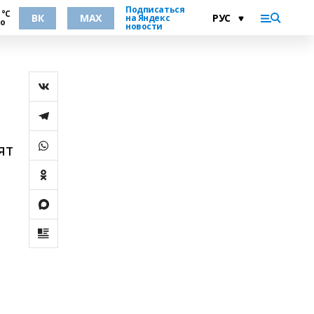
Подписаться
 °С
ВК
MAX
на Яндекс
но
новости
ят