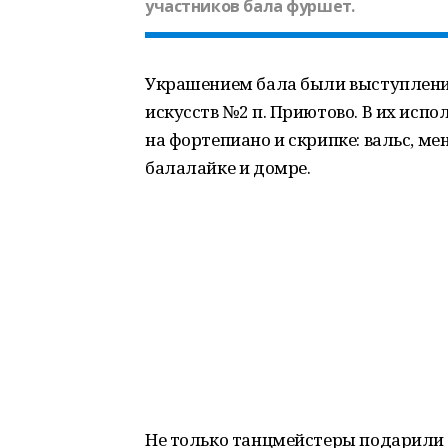
участников бала фуршет.
Украшением бала были выступлени
искусств №2 п. Приютово. В их исп
на фортепиано и скрипке: вальс, ме
балалайке и домре.
Не только танцмейстеры подарили 