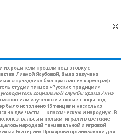
 и их родители прошли подготовку с
ества Лианой Якубовой, было разучено
самого праздника был приглашен хореограф-
итель студии танцев «Русские традиции»
руководитель социальной службы храма
Анна
и исполнили изученные и новые танцы под
р было исполнено 15 танцев и несколько
ся на две части — классическую и народную. В
лонез, вальсы и польки, играли в светские
ящалось народной танцевальной и игровой
ниями Екатерина Прохорова организовала для