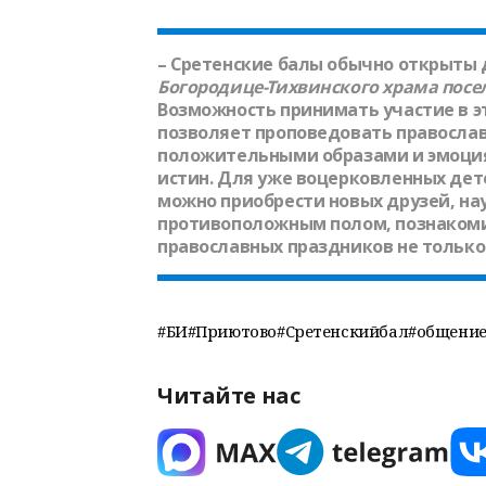
– Сретенские балы обычно открыты 
Богородице-Тихвинского храма посе
Возможность принимать участие в 
позволяет проповедовать православ
положительными образами и эмоция
истин. Для уже воцерковленных дете
можно приобрести новых друзей, н
противоположным полом, познакоми
православных праздников не только 
#БИ#Приютово#Сретенскийбал#общение
Читайте нас