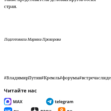
стран.
Подготовила Марина Прохорова
#ВладимирПутин#Кремль#форумы#встречаслиде
Читайте нас