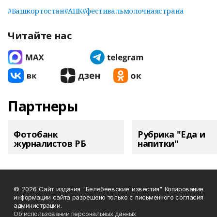
#Башкортостан
#АПК
#фестивальмолочнаястрана
Читайте нас
Партнеры
Фотобанк
Рубрика "Еда и
журналистов РБ
напитки"
© 2026 Сайт издания "Белебеевские известия" Копирование
информации сайта разрешено только с письменного согласия
администрации.
Об использовании персональных данных