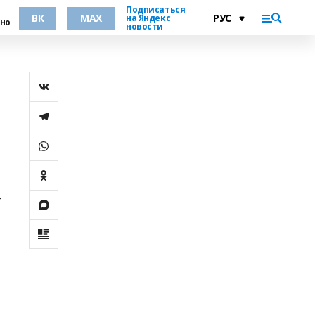
Подписаться
ВК
MAX
на Яндекс
но
новости
»