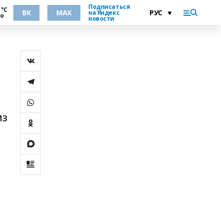
Подписаться
 °С
ВК
MAX
на Яндекс
но
новости
из