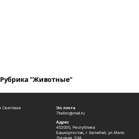
Рубрика "Животные"
я Светлана
Эл. почта
7belizv@mail.ru
Адрес
452000, Республика
Башкортостан, г. Белебей, ул. Мало
Луговая, 53А