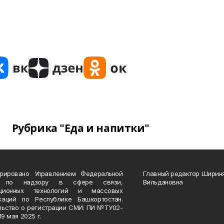
Рубрика "Еда и напитки"
трировано Управлением Федеральной
Главный редактор Ширин
 по надзору в сфере связи,
Вильдановна
ационных технологий и массовых
каций по Республике Башкортостан.
льство о регистрации СМИ: ПИ №ТУ02-
19 мая 2025 г.