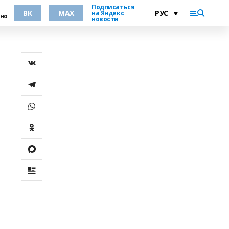
Подписаться
ВК
MAX
на Яндекс
но
новости