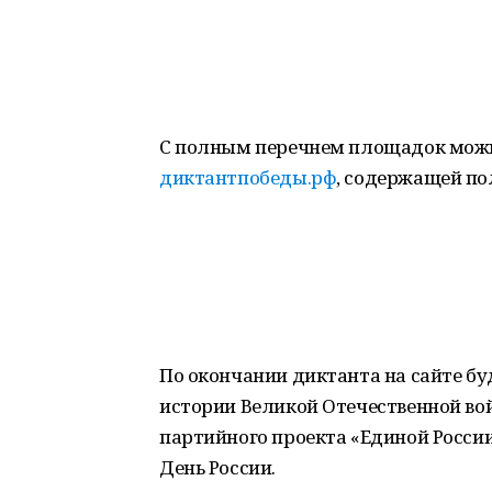
С полным перечнем площадок можн
диктантпобеды.рф
, содержащей по
По окончании диктанта на сайте бу
истории Великой Отечественной вой
партийного проекта «Единой России
День России.