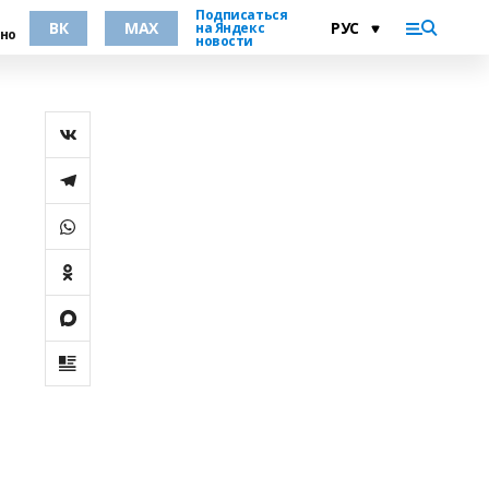
Подписаться
ВК
MAX
на Яндекс
но
новости