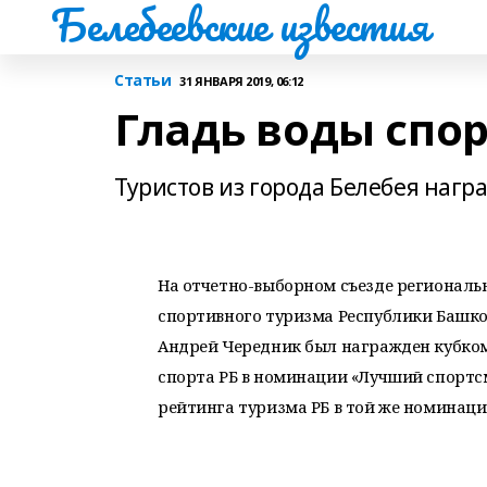
Белебеевские известия
Статьи
31 ЯНВАРЯ 2019, 06:12
Гладь воды спо
Туристов из города Белебея нагр
На отчетно-выборном съезде региональ
спортивного туризма Республики Башко
Андрей Чередник был награжден кубко
спорта РБ в номинации «Лучший спортс
рейтинга туризма РБ в той же номинац