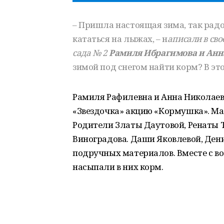
– Пришла настоящая зима, так радос
кататься на лыжах, – н
аписали в св
сада № 2
Рамиля Ибрагимова и Анн
зимой под снегом найти корм? В эт
Рамиля Рафилевна и Анна Николаев
«Звездочка» акцию «Кормушка». Ма
Родители Златы Даутовой, Ренаты 
Виноградова. Даши Яковлевой, Ден
подручных материалов. Вместе с в
насыпали в них корм.