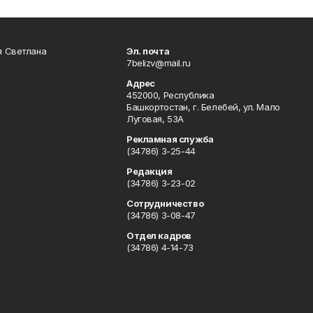
я Светлана
Эл. почта
7belizv@mail.ru
Адрес
452000, Республика
Башкортостан, г. Белебей, ул. Мало
Луговая, 53А
Рекламная служба
(34786) 3-25-44
Редакция
(34786) 3-23-02
Сотрудничество
(34786) 3-08-47
Отдел кадров
(34786) 4-14-73