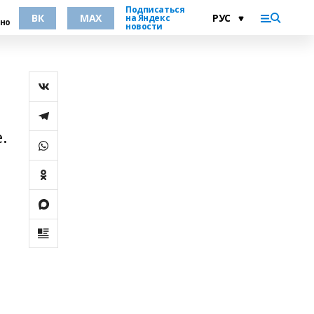
Подписаться
ВК
MAX
на Яндекс
но
новости
.