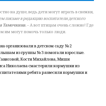
тно на душе, ведь дети могут играть в снежки,
оем письме в редакцию воспитатели детского
а Тамочкина
.
– А вот птицам очень сложно! Где
ом им могут помочь только люди.
на организовали в детском саду № 2
лышам из группы № 3 помогали взрослые.
Тависовой, Кости Михайлова, Миши
иса Николаева смастерили кормушки из
оспитателями ребята развесили кормушки и