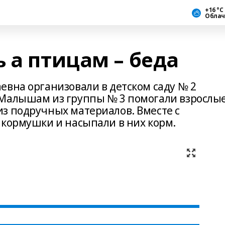
+16 °С
Облач
 а птицам – беда
евна организовали в детском саду № 2
 Малышам из группы № 3 помогали взрослые
з подручных материалов. Вместе с
 кормушки и насыпали в них корм.